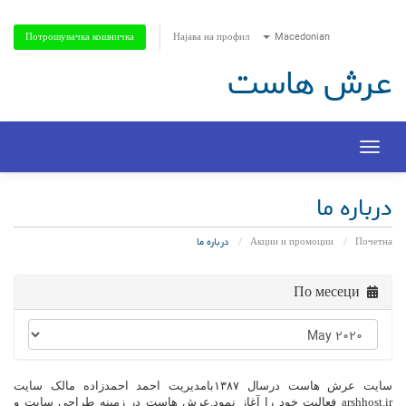
Најава на профил
Macedonian
Потрошувачка кошничка
عرش هاست
Toggle
navigation
درباره ما
Почетна
Акции и промоции
درباره ما
По месеци
سایت عرش هاست درسال ۱۳۸۷بامدیریت احمد احمدزاده مالک سایت
arshhost.ir فعالیت خود را آغاز نمود.عرش هاست در زمینه طراحی سایت و