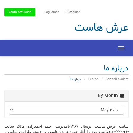
Logi sisse
Estonian
Vaata ostukorvi
عرش هاست
Toggle
navigation
درباره ما
Portaali avaleht
Teated
درباره ما
By Month
سایت عرش هاست درسال ۱۳۸۷بامدیریت احمد احمدزاده مالک سایت
arshhost.ir فعالیت خود را آغاز نمود.عرش هاست در زمینه طراحی سایت و