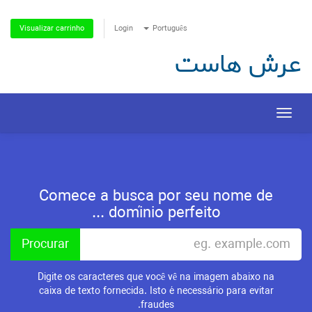
Login
Português
Visualizar carrinho
عرش هاست
Toggle
navigation
Comece a busca por seu nome de
domínio perfeito ...
Digite os caracteres que você vê na imagem abaixo na
caixa de texto fornecida. Isto é necessário para evitar
fraudes.