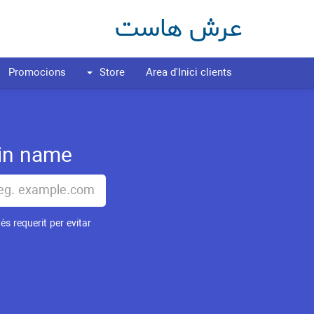
عرش هاست
Promocions
Store
Àrea d'Inici clients
 name...
és requerit per evitar