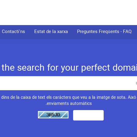
Contacti'ns
Estat de la xarxa
Preguntes Freqüents - FAQ
the search for your perfect domain
x dins de la caixa de text els caràcters que veu a la imatge de sota. Això 
enviaments automàtics.