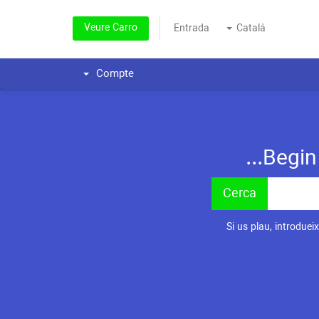
Veure Carro
Entrada
Català
Compte
Begin 
Si us plau, introduei