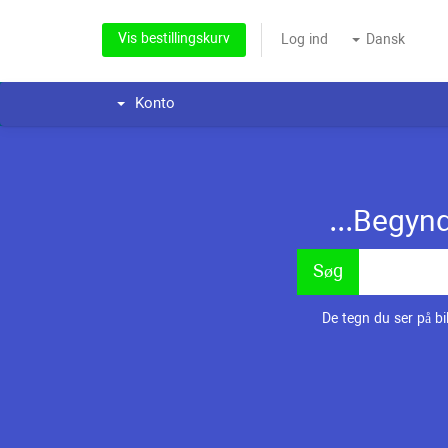
Vis bestillingskurv
Log ind
Dansk
Konto
Begynd 
De tegn du ser på bi