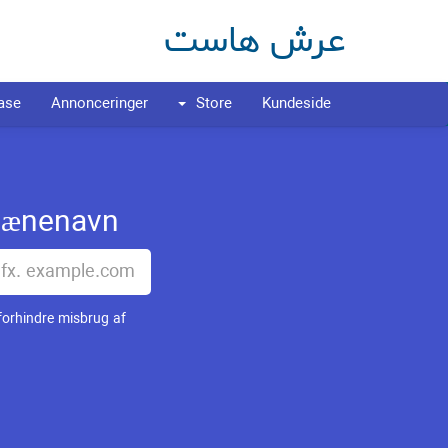
عرش هاست
ase
Annonceringer
Store
Kundeside
nenavn...
 forhindre misbrug af