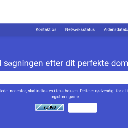
Kontakt os
Netværksstatus
Vidensdatab
søgningen efter dit perfekte domæ
lledet nedenfor, skal indtastes i tekstboksen. Dette er nødvendigt for at
registreringerne.