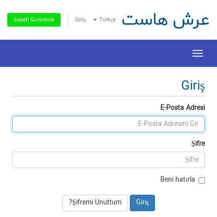
عرش هاست
Giriş
Türkçe
Sepeti Görüntüle
Toggle
navigation
Giriş
E-Posta Adresi
Şifre
Beni hatırla
Şifremi Unuttum?