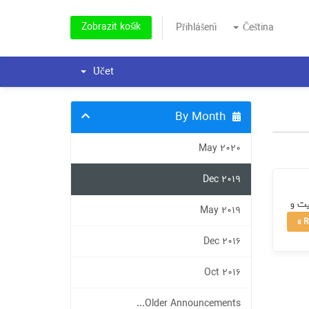
Zobrazit košík
Přihlášení
Čeština
Účet
By Month
May 2020
Dec 2019
حی سایت و
May 2019
R
Dec 2016
Oct 2016
Older Announcements...