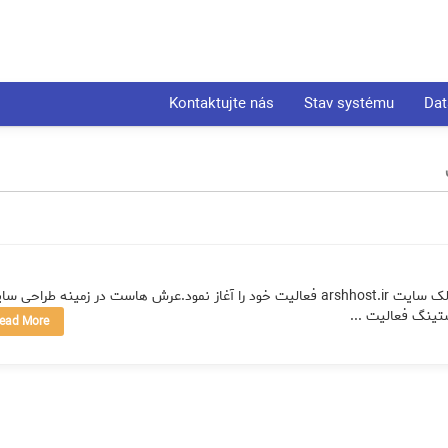
Kontaktujte nás
Stav systému
Dat
سایت عرش هاست درسال ۱۳۸۷بامدیریت احمد احمدزاده مالک سایت arshhost.ir فعالیت خود را آغاز نمود.عرش هاست در زمینه طرا
ینگ فعالیت ...
ead More »