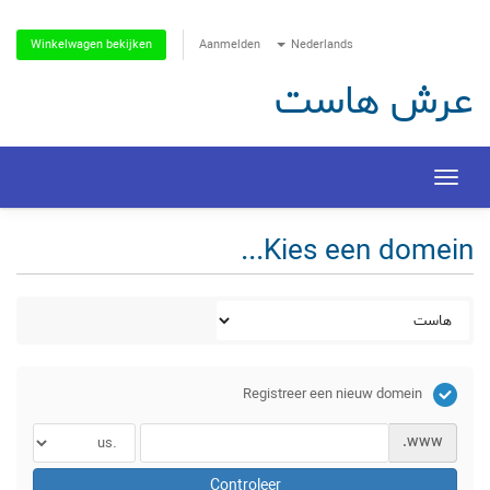
Aanmelden
Nederlands
Winkelwagen bekijken
عرش هاست
Toggle
navigation
Kies een domein...
Registreer een nieuw domein
www.
Controleer