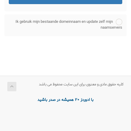
Ik gebruik mijn bestaande domeinnaam en update zelf mijn
naamservers
کلیه حقوق مادی و معنوی برای این سایت محفوظ می باشد
با ادوردز 20 همیشه در صدر باشید