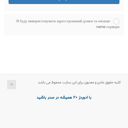
Я буду використовувати зареєстрований домен та оновлю
name-сервери
کلیه حقوق مادی و معنوی برای این سایت محفوظ می باشد
با ادوردز 20 همیشه در صدر باشید