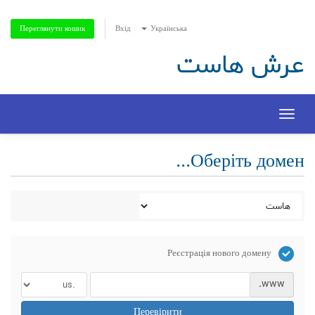
Вхід
Українська
Переглянути кошик
عرش هاست
Toggle
navigation
Оберіть домен...
Реєстрація нового домену
www.
Перевірити