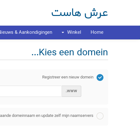
عرش هاست
Nieuws & Aankondigingen
Winkel
Home
Kies een domein...
Registreer een nieuw domein
www.
staande domeinnaam en update zelf mijn naamservers