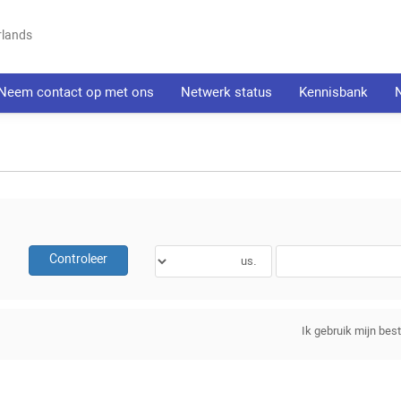
rlands
Neem contact op met ons
Netwerk status
Kennisbank
Controleer
Ik gebruik mijn be