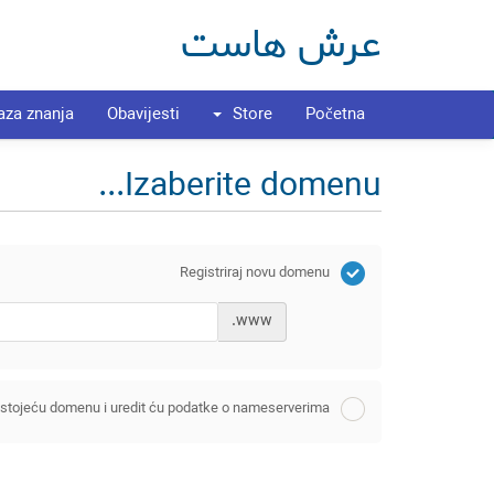
عرش هاست
aza znanja
Obavijesti
Store
Početna
Izaberite domenu...
Registriraj novu domenu
www.
postojeću domenu i uredit ću podatke o nameserverima