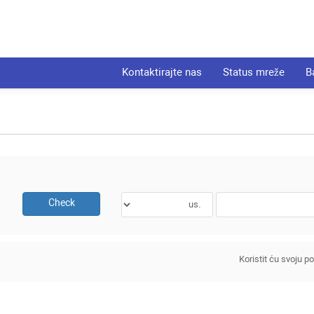
Kontaktirajte nas
Status mreže
B
Check
Koristit ću svoju 